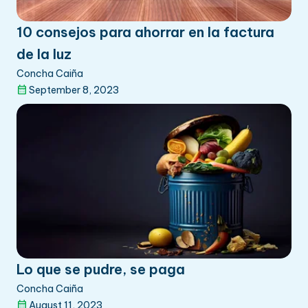
canina. También, porque todo es
compatible, le encanta la arquitectura
10 consejos para ahorrar en la factura
moderna, el arte contemporáneo, el cine
de la luz
clásico y sí, leer. Leer mucho.
Concha Caiña
September 8, 2023
Lo que se pudre, se paga
Concha Caiña
August 11, 2023