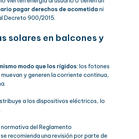
lo vierten energía al usuario o tienen un
sario pagar derechos de acometida
ni
al Decreto 900/2015.
s solares en balcones y
mismo modo que los rígidos
: los fotones
se muevan y generen la corriente continua,
na.
tribuye a los dispositivos eléctricos, lo
.
la normativa del Reglamento
e se recomienda una revisión por parte de