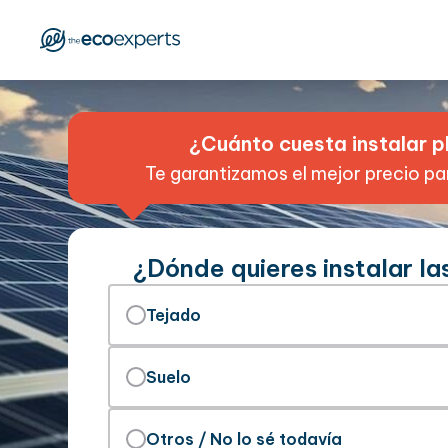
¿Cuánto cuesta instalar p
Te garantizamos el mejor precio pa
¿Dónde quieres instalar la
Tejado
Suelo
Otros / No lo sé todavía