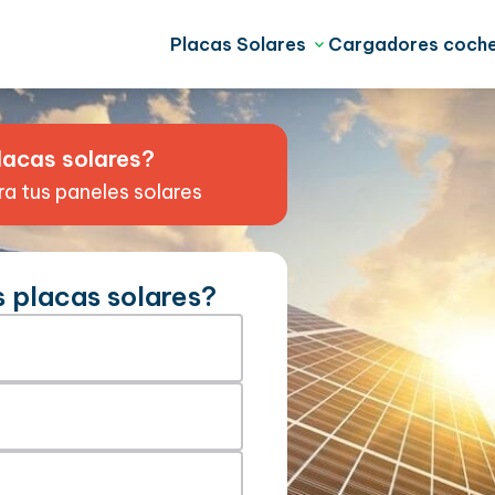
Placas Solares
Cargadores coche
lacas solares?
ra tus paneles solares
s placas solares?