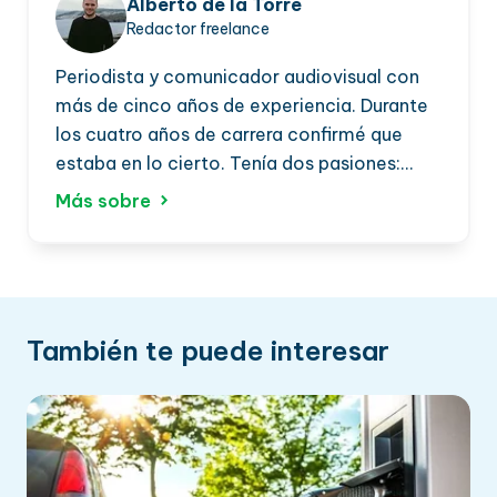
Alberto de la Torre
Redactor freelance
Periodista y comunicador audiovisual con
más de cinco años de experiencia. Durante
los cuatro años de carrera confirmé que
estaba en lo cierto. Tenía dos pasiones:
comunicar y hablar sobre todo tipo de
Más sobre
coches. En los últimos años me he
especializado en el periodismo de motor y,
sobre todo, en las nuevas formas de
movilidad y movilidad eléctrica.
También te puede interesar