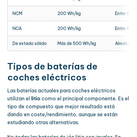
NCM
200 Wh/kg
Entre 400
NCA
200 Wh/kg
Entre 400
De estado sólido
Más de 500 Wh/kg
Alrededor
Tipos de baterías de
coches eléctricos
Las baterías actuales para coches eléctricos
utilizan el
litio
como el principal componente. Es el
tipo de compuesto que mejor resultado está
dando en coste/rendimiento, aunque se están
estudiando otras alternativas.
No todas las baterías de ión litio son iguales. En